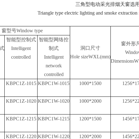
三角型电动采光排烟天窗选
Triangle type electric lighting and smoke extraction 
窗型号
Window type
智能型控制式
智能型网络控
窗外形
洞口尺寸
式
Intelligent
制式
Windo
Hole
size
WXL(mm)
controlled
Intelligent
Dimensions
W
network
controlled
KBPC1Z-1015
KBPC1W-1015
1000*1500
1256*1
KBPC1Z-1020
KBPC1W-1020
1000*2000
1256*2
KBPC1Z-1215
KBPC1W-1215
1200*1500
1456*1
KBPC1Z-1220
KBPC1W-1220
1200*2000
1456*2