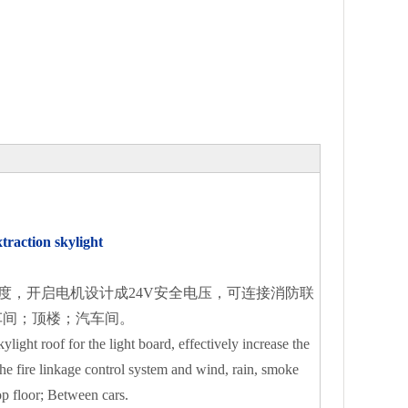
traction skylight
度，开启电机设计成24V安全电压，可连接消防联
车间；顶楼；汽车间。
light roof for the light board, effectively increase the
he fire linkage control system and wind, rain, smoke
op floor; Between cars.